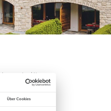
ngsteam von AvenidA
nter +43 6547 20 620.
Über Cookies