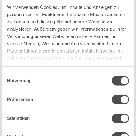
Bademantel
Wir verwenden Cookies, um Inhalte und Anzeigen zu
personalisieren, Funktionen für soziale Medien anbieten
Küche
zu können und die Zugriffe auf unsere Website zu
analysieren. Außerdem geben wir Informationen zu Ihrer
Kühlschrank
Verwendung unserer Website an unsere Partner für
soziale Medien, Werbung und Analysen weiter. Unsere
Mikrowelle
Partner führen diese Informationen möglicherweise mit
weiteren Daten zusammen, die Sie ihnen bereitgestellt
Nespresso Kaffeemaschine
haben oder die sie im Rahmen Ihrer Nutzung der Dienste
gesammelt haben.
Einwilligungsauswahl
Nespresso Kapseln
Notwendig
Reinigungsutensilien
Präferenzen
Slippers
Statistiken
Toaster