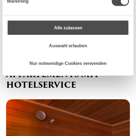
Marketing
Wasserkocher
Dusche
Alle zulassen
Auswahl erlauben
Das bietet Ihnen diese Unterkunft
MODERNE LUXUS-
Nur notwendige Cookies verwenden
APPARTEMENTS MIT
HOTELSERVICE